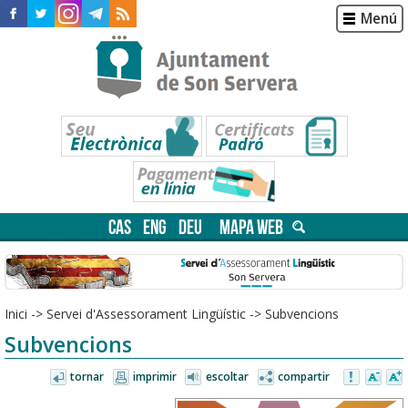
Menú
CAS
ENG
DEU
MAPA WEB
Inici
->
Servei d'Assessorament Lingüístic
->
Subvencions
Subvencions
tornar
imprimir
escoltar
compartir