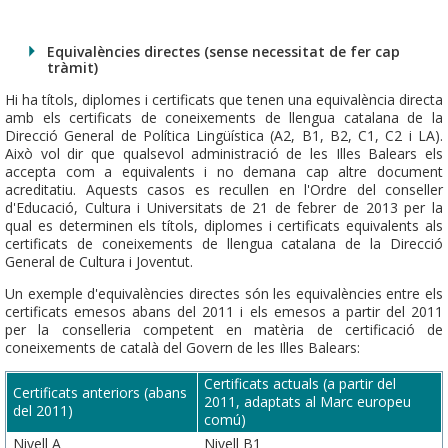
Equivalències directes (sense necessitat de fer cap
tràmit)
Hi ha títols, diplomes i certificats que tenen una equivalència directa
amb els certificats de coneixements de llengua catalana de la
Direcció General de Política Lingüística (A2, B1, B2, C1, C2 i LA).
Això vol dir que qualsevol administració de les Illes Balears els
accepta com a equivalents i no demana cap altre document
acreditatiu. Aquests casos es recullen en l'Ordre del conseller
d'Educació, Cultura i Universitats de 21 de febrer de 2013 per la
qual es determinen els títols, diplomes i certificats equivalents als
certificats de coneixements de llengua catalana de la Direcció
General de Cultura i Joventut.
Un exemple d'equivalències directes són les equivalències entre els
certificats emesos abans del 2011 i els emesos a partir del 2011
per la conselleria competent en matèria de certificació de
coneixements de català del Govern de les Illes Balears:
Certificats actuals (a partir del
Certificats anteriors (abans
2011, adaptats al Marc europeu
del 2011)
comú)
Nivell A
Nivell B1