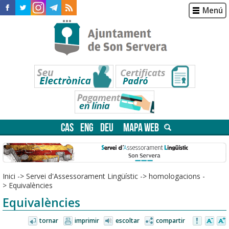
Menú
CAS
ENG
DEU
MAPA WEB
Inici
->
Servei d'Assessorament Lingüístic
->
homologacions
-
>
Equivalències
Equivalències
tornar
imprimir
escoltar
compartir