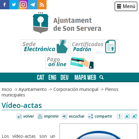
Menú
CAT
ENG
DEU
MAPA WEB
Inicio
->
Ayuntamiento
->
Corporación municipal
->
Plenos
municipales
Vídeo-actas
volver
imprimir
escuchar
compartir
Los vídeo-actas son un