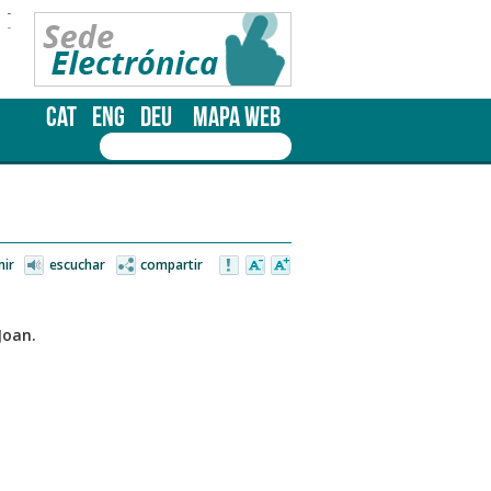
-
-
CAT
ENG
DEU
MAPA WEB
mir
escuchar
compartir
Joan.