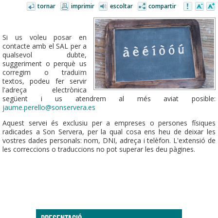
tornar
imprimir
escoltar
compartir
Si us voleu posar en
contacte amb el SAL per a
qualsevol dubte,
suggeriment o perquè us
corregim o traduïm
textos, podeu fer servir
l'adreça electrònica
següent i us atendrem al més aviat posible:
jaume.perello@sonservera.es
Aquest servei és exclusiu per a empreses o persones físiques
radicades a Son Servera, per la qual cosa ens heu de deixar les
vostres dades personals: nom, DNI, adreça i telèfon. L'extensió de
les correccions o traduccions no pot superar les deu pàgines.