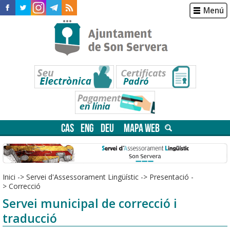
Menú
CAS
ENG
DEU
MAPA WEB
Inici
->
Servei d'Assessorament Lingüístic
->
Presentació
-
>
Correcció
Servei municipal de correcció i
traducció