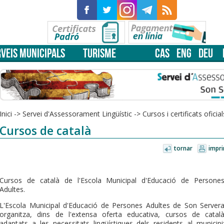
VEIS MUNICIPALS
TURISME
CAS
ENG
DEU
Inici
->
Servei d'Assessorament Lingüístic
->
Cursos i certificats oficial
Cursos de català
tornar
impri
Cursos de català de l'Escola Municipal d'Educació de Persone
Adultes.
L'Escola Municipal d'Educació de Persones Adultes de Son Server
organitza, dins de l'extensa oferta educativa, cursos de catal
adaptats a les necessitats lingüístiques dels residents al municipi