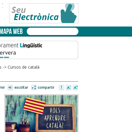
-
-
MAPA WEB
s
->
Cursos de català
mir
escoltar
compartir
s
a
à
: