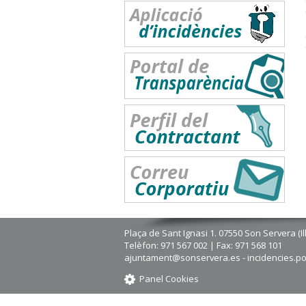
Plaça de Sant Ignasi 1. 07550 Son Servera (Il
Telèfon: 971 567 002 | Fax: 971 568 101
ajuntament@sonservera.es - incidencies.p
Panel Cookies