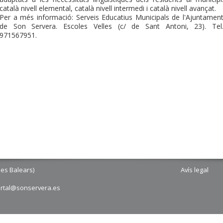
català nivell elemental, català nivell intermedi i català nivell avançat.
Per a més informació: Serveis Educatius Municipals de l'Ajuntamen
de Son Servera. Escoles Velles (c/ de Sant Antoni, 23). Tel
971567951.
les Balears)
Avís legal
ortal@sonservera.es