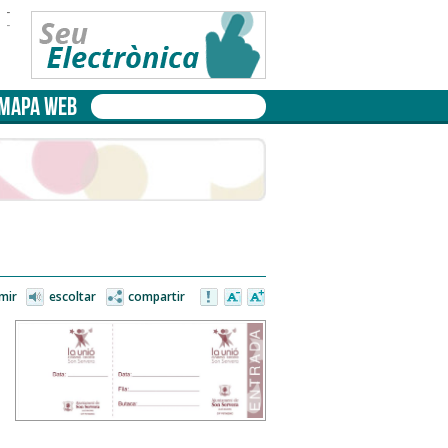
-
-
MAPA WEB
mir
escoltar
compartir