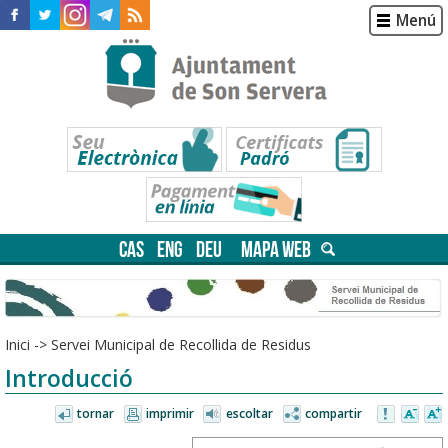
Menú
CAS
ENG
DEU
MAPA WEB
Inici
->
Servei Municipal de Recollida de Residus
Introducció
tornar
imprimir
escoltar
compartir