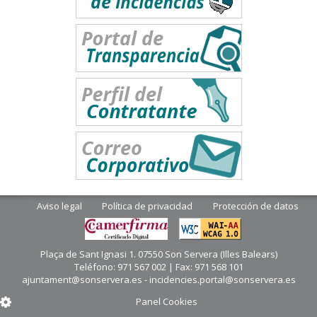
Aviso legal
Política de privacidad
Protección de datos
Plaça de Sant Ignasi 1. 07550 Son Servera (Illes Balears)
Teléfono: 971 567 002 | Fax: 971 568 101
ajuntament@sonservera.es - incidencies.portal@sonservera.es
Panel Cookies