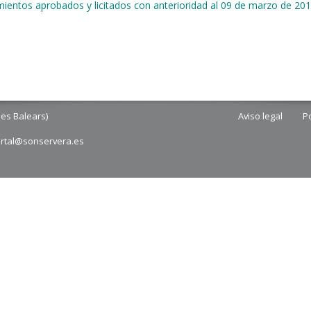
imientos aprobados y licitados con anterioridad al 09 de marzo de 201
les Balears)
Aviso legal
Po
ortal@sonservera.es