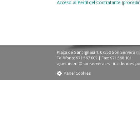
Acceso al Perfil del Contratante (proced
Plaça de Sant Ignasi 1. 07550 Son Servera (Il
Teléfono: 971 567 002 | Fax: 971 568 101
ajuntament@sonservera.es - incidencies.p
Panel Cookies