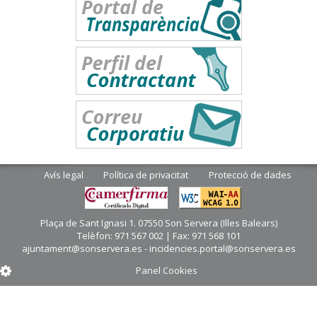
Avís legal
Política de privacitat
Protecció de dades
Plaça de Sant Ignasi 1. 07550 Son Servera (Illes Balears)
Telèfon: 971 567 002 | Fax: 971 568 101
ajuntament@sonservera.es - incidencies.portal@sonservera.es
Panel Cookies