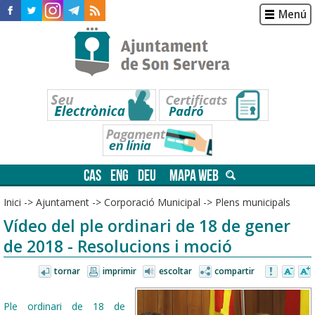
Menú
CAS
ENG
DEU
MAPA WEB
Inici
->
Ajuntament
->
Corporació Municipal
->
Plens municipals
Vídeo del ple ordinari de 18 de gener
de 2018 - Resolucions i moció
tornar
imprimir
escoltar
compartir
Ple ordinari de 18 de