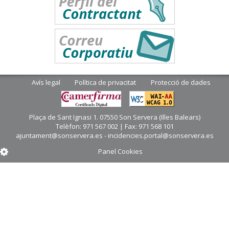
Avís legal
Política de privacitat
Protecció de dades
Plaça de Sant Ignasi 1. 07550 Son Servera (Illes Balears)
Telèfon: 971 567 002 | Fax: 971 568 101
ajuntament@sonservera.es - incidencies.portal@sonservera.es
Panel Cookies