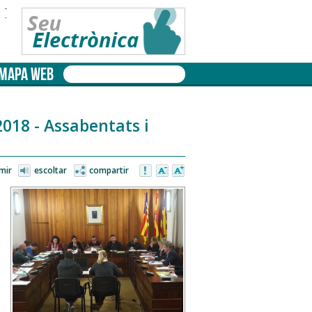
-
-
MAPA WEB
2018 - Assabentats i
mir
escoltar
compartir