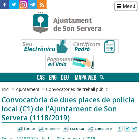
Menú
CAS
ENG
DEU
MAPA WEB
Inici
->
Ajuntament
->
Convocatòries de treball públic
Convocatòria de dues places de policia
local (C1) de l'Ajuntament de Son
Servera (1118/2019)
tornar
imprimir
escoltar
compartir
Decret 1118/2019, de data 09 d'agost de 2019