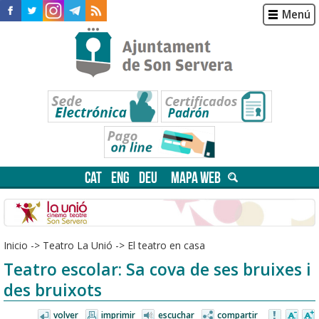
Menú
CAT
ENG
DEU
MAPA WEB
Inicio
->
Teatro La Unió
->
El teatro en casa
Teatro escolar: Sa cova de ses bruixes i
des bruixots
volver
imprimir
escuchar
compartir