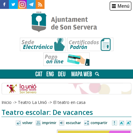
Menú
CAT
ENG
DEU
MAPA WEB
Inicio
->
Teatro La Unió
->
El teatro en casa
Teatro escolar: De vacances
volver
imprimir
escuchar
compartir