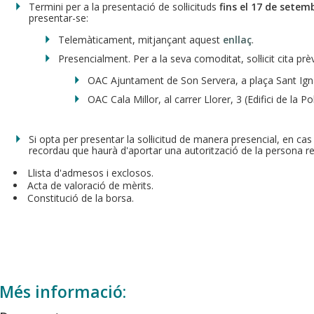
Termini per a la presentació de sol·licituds
fins el 17 de setem
presentar-se:
Telemàticament, mitjançant aquest
enllaç
.
Presencialment. Per a la seva comoditat, sol·licit cita pr
OAC Ajuntament de Son Servera, a plaça Sant Igna
OAC Cala Millor, al carrer Llorer, 3 (Edifici de la Po
Si opta per presentar la sol·licitud de manera presencial, en ca
recordau que haurà d'aportar una autorització de la persona r
Llista d'admesos i exclosos.
Acta de valoració de mèrits.
Constitució de la borsa.
Més informació: