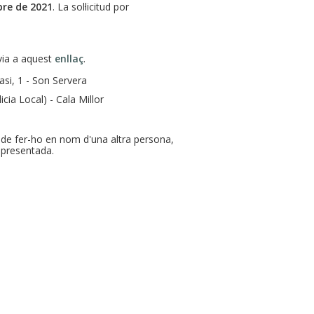
bre de 2021
. La sol·licitud por
èvia a aquest
enllaç
.
si, 1 - Son Servera
licia Local) - Cala Millor
s de fer-ho en nom d'una altra persona,
epresentada.