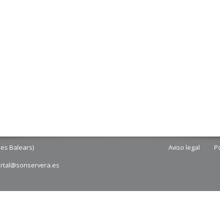
les Balears)
Aviso legal
Po
ortal@sonservera.es