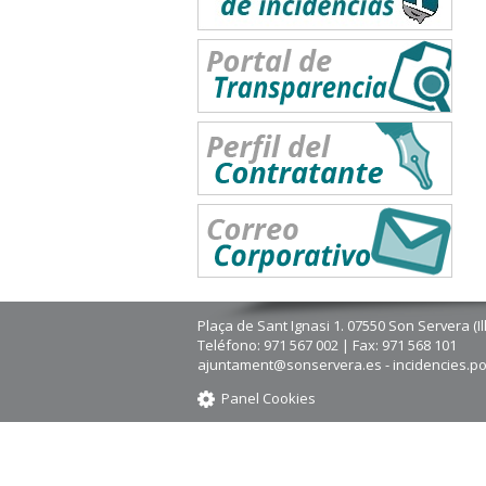
Plaça de Sant Ignasi 1. 07550 Son Servera (Il
Teléfono: 971 567 002 | Fax: 971 568 101
ajuntament@sonservera.es - incidencies.p
Panel Cookies