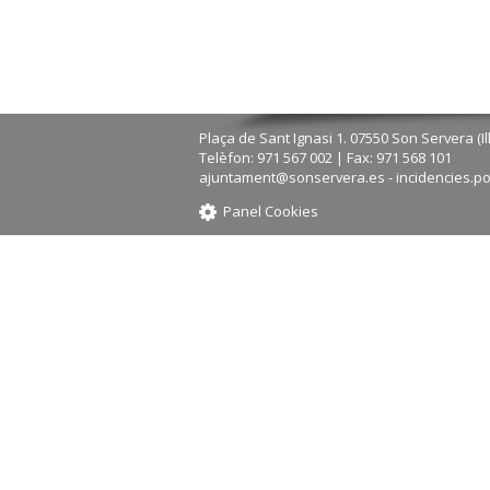
Plaça de Sant Ignasi 1. 07550 Son Servera (Il
Telèfon: 971 567 002 | Fax: 971 568 101
ajuntament@sonservera.es - incidencies.p
Panel Cookies