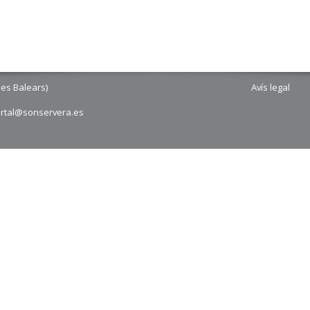
les Balears)
Avís legal
ortal@sonservera.es