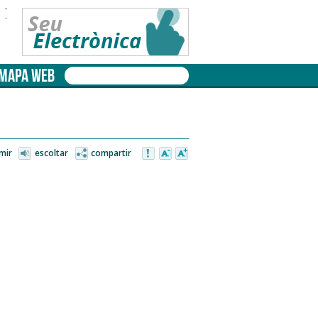
-
-
MAPA WEB
mir
escoltar
compartir