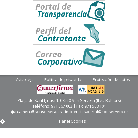
Aviso legal
Política de privacidad
Protección de datos
Plaça de Sant Ignasi 1. 07550 Son Servera (Illes Balears)
Teléfono: 971 567 002 | Fax: 971 568 101
ajuntament@sonservera.es - incidencies.portal@sonservera.es
Panel Cookies