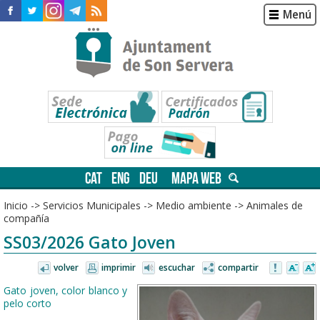
Menú
CAT
ENG
DEU
MAPA WEB
Inicio
->
Servicios Municipales
->
Medio ambiente
->
Animales de
compañía
SS03/2026 Gato Joven
volver
imprimir
escuchar
compartir
Gato joven, color blanco y
pelo corto