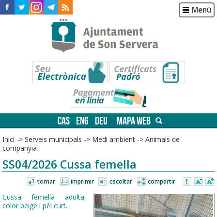
Menú
CAS
ENG
DEU
MAPA WEB
Inici
->
Serveis municipals
->
Medi ambient
->
Animals de
companyia
SS04/2026 Cussa femella
tornar
imprimir
escoltar
compartir
Cussa femella adulta,
color beige i pèl curt.