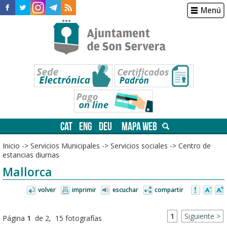
Menú
CAT
ENG
DEU
MAPA WEB
Inicio
->
Servicios Municipales
->
Servicios sociales
->
Centro de
estancias diurnas
Mallorca
volver
imprimir
escuchar
compartir
1
Siguiente >
Página
1
de 2, 15 fotografías