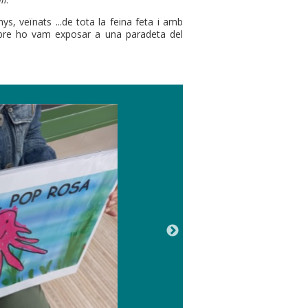
ys, veïnats ...de tota la feina feta i amb
mbre ho vam exposar a una paradeta del
Atura't a p