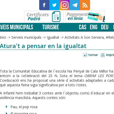
VEIS MUNICIPALS
TURISME
CAS
ENG
DEU
Inici
->
Serveis municipals
->
Igualtat
->
Activitats A Son Servera, #Re
Atura't a pensar en la igualtat
tornar
impri
Tota la Comunitat Educativa de l ́escola Na Penyal de Cala Millor ha pa
entorn a la cel.lebració del 25 N. Sota el lema
OBRIM
LES POR
Coeducació ens ha proposat una sèrie d ́activitats adaptades a cada
què aquesta feina sigui significativa per a tots i totes.
A Infantil hem treballat 3 contes amb l ́objectiu comú d ́educar en el
violència masclista. Aquests contes són:
Pau, el pop rosa
El monstre rosa