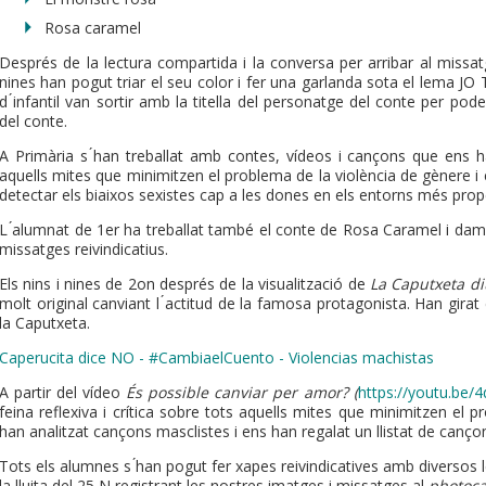
Rosa caramel
Després de la lectura compartida i la conversa per arribar al missatg
nines han pogut triar el seu color i fer una garlanda sota el lema JO
d ́infantil van sortir amb la titella del personatge del conte per po
del conte.
A Primària s ́han treballat amb contes, vídeos i cançons que ens ha
aquells mites que minimitzen el problema de la violència de gènere 
detectar els biaixos sexistes cap a les dones en els entorns més proper
L ́alumnat de 1er ha treballat també el conte de Rosa Caramel i dam
missatges reivindicatius.
Els nins i nines de 2on després de la visualització de
La Caputxeta d
molt original canviant l ́actitud de la famosa protagonista. Han gira
la Caputxeta.
Caperucita dice NO - #CambiaelCuento - Violencias machistas
A partir del vídeo
És possible canviar per amor? (
https://youtu.be
feina reflexiva i crítica sobre tots aquells mites que minimitzen el
han analitzat cançons masclistes i ens han regalat un llistat de canço
Tots els alumnes s ́han pogut fer xapes reivindicatives amb diversos 
la lluita del 25 N registrant les nostres imatges i missatges al
photoca