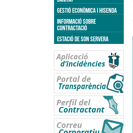
GESTIÓ ECONÒMICA I HISENDA
INFORMACIÓ SOBRE
CONTRACTACIÓ
ESTACIÓ DE SON SERVERA
a't a pensar en la igualtat : Photocall 03
11 / 11