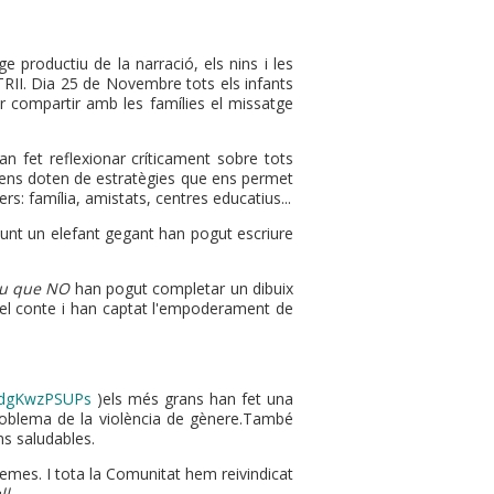
e productiu de la narració, els nins i les
 TRII. Dia 25 de Novembre tots els infants
der compartir amb les famílies el missatge
n fet reflexionar críticament sobre tots
i ens doten de estratègies que ens permet
s: família, amistats, centres educatius...
unt un elefant gegant han pogut escriure
iu que NO
han pogut completar un dibuix
t el conte i han captat l'empoderament de
/4dgKwzPSUPs
)els més grans han fet una
 problema de la violència de gènere.També
ns saludables.
lemes. I tota la Comunitat hem reivindicat
ll
.