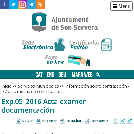
Menú
CAT
ENG
DEU
MAPA WEB
Inicio
->
Servicios Municipales
->
Información sobre contratación
-
>
Actas mesas de contratación
Exp.05_2016 Acta examen
documentación
volver
imprimir
escuchar
compartir