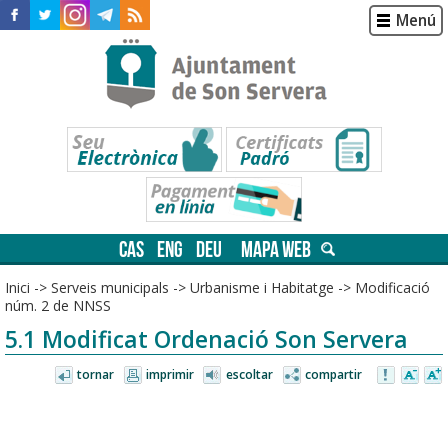
Menú
CAS
ENG
DEU
MAPA WEB
Inici
->
Serveis municipals
->
Urbanisme i Habitatge
->
Modificació
núm. 2 de NNSS
5.1 Modificat Ordenació Son Servera
tornar
imprimir
escoltar
compartir