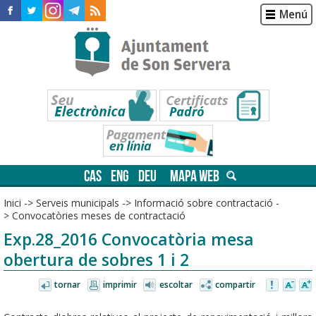
Menú
CAS
ENG
DEU
MAPA WEB
Inici
->
Serveis municipals
->
Informació sobre contractació
-
>
Convocatòries meses de contractació
Exp.28_2016 Convocatòria mesa
obertura de sobres 1 i 2
tornar
imprimir
escoltar
compartir