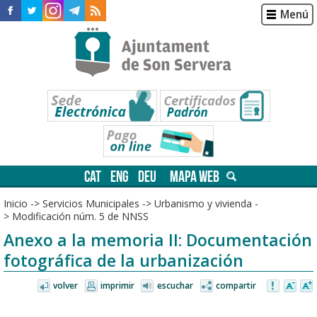
Menú
CAT
ENG
DEU
MAPA WEB
Inicio
->
Servicios Municipales
->
Urbanismo y vivienda
-
>
Modificación núm. 5 de NNSS
Anexo a la memoria II: Documentación
fotográfica de la urbanización
volver
imprimir
escuchar
compartir