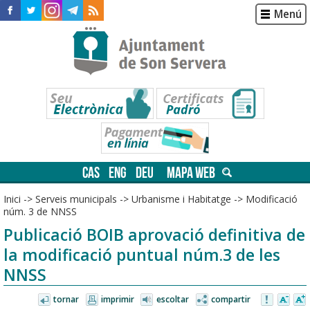
Menú
CAS
ENG
DEU
MAPA WEB
Inici
->
Serveis municipals
->
Urbanisme i Habitatge
->
Modificació
núm. 3 de NNSS
Publicació BOIB aprovació definitiva de
la modificació puntual núm.3 de les
NNSS
tornar
imprimir
escoltar
compartir