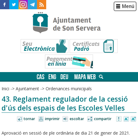
Menú
CAS
ENG
DEU
MAPA WEB
Inici
->
Ajuntament
->
Ordenances municipals
43. Reglament regulador de la cessió
d'ús dels espais de les Escoles Velles
tornar
imprimir
escoltar
compartir
Aprovació en sessió de ple ordinària de dia 21 de gener de 2021.