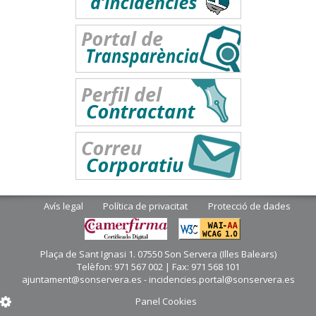
Avís legal
Política de privacitat
Protecció de dades
Plaça de Sant Ignasi 1. 07550 Son Servera (Illes Balears)
Telèfon: 971 567 002 | Fax: 971 568 101
ajuntament@sonservera.es - incidencies.portal@sonservera.es
Panel Cookies