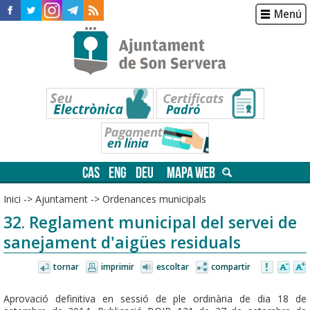
Menú
CAS
ENG
DEU
MAPA WEB
Inici
->
Ajuntament
->
Ordenances municipals
32. Reglament municipal del servei de
sanejament d'aigües residuals
tornar
imprimir
escoltar
compartir
Aprovació definitiva en sessió de ple ordinària de dia 18 de