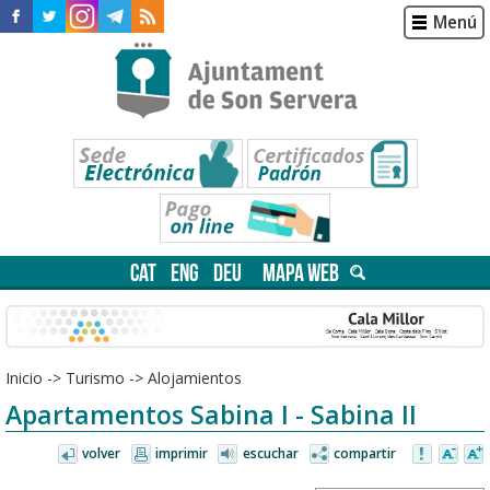
Menú
CAT
ENG
DEU
MAPA WEB
Inicio
->
Turismo
->
Alojamientos
Apartamentos Sabina I - Sabina II
volver
imprimir
escuchar
compartir