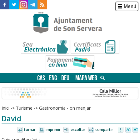
Menú
CAS
ENG
DEU
MAPA WEB
Inici
->
Turisme
->
Gastronomia - on menjar
David
tornar
imprimir
escoltar
compartir
Cuina mediterrània