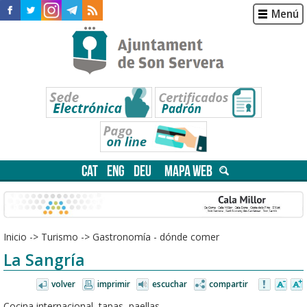
Menú
CAT
ENG
DEU
MAPA WEB
Inicio
->
Turismo
->
Gastronomía - dónde comer
La Sangría
volver
imprimir
escuchar
compartir
Cocina internacional, tapas, paellas