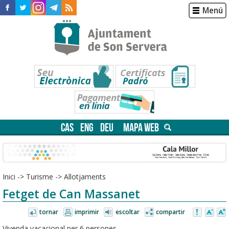
Menú
CAS
ENG
DEU
MAPA WEB
Inici
->
Turisme
->
Allotjaments
Fetget de Can Massanet
tornar
imprimir
escoltar
compartir
Vivenda vacacional per 6 persones