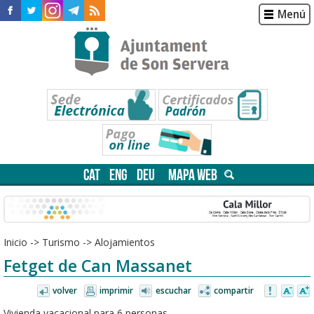
Menú
CAT
ENG
DEU
MAPA WEB
Inicio
->
Turismo
->
Alojamientos
Fetget de Can Massanet
volver
imprimir
escuchar
compartir
Vivienda vacacional para 6 personas