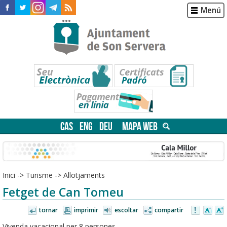
Menú
CAS
ENG
DEU
MAPA WEB
Inici
->
Turisme
->
Allotjaments
Fetget de Can Tomeu
tornar
imprimir
escoltar
compartir
Vivenda vacacional per 8 persones