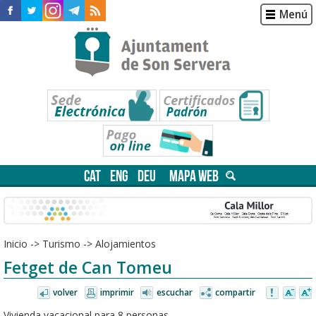
Menú
CAT
ENG
DEU
MAPA WEB
Inicio
->
Turismo
->
Alojamientos
Fetget de Can Tomeu
volver
imprimir
escuchar
compartir
Vivienda vacacional para 8 personas