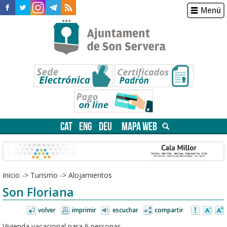
Menú
CAT
ENG
DEU
MAPA WEB
Inicio
->
Turismo
->
Alojamientos
Son Floriana
volver
imprimir
escuchar
compartir
Vivienda vacacional para 6 personas