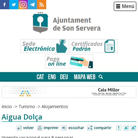
Menú
CAT
ENG
DEU
MAPA WEB
Inicio
->
Turismo
->
Alojamientos
Aigua Dolça
volver
imprimir
escuchar
compartir
Vivienda vacacional para 8 personas