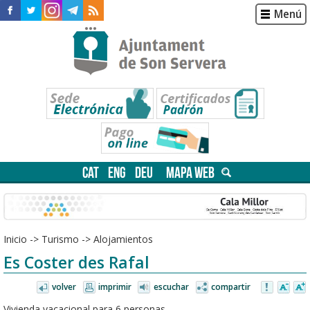
Menú
CAT
ENG
DEU
MAPA WEB
Inicio
->
Turismo
->
Alojamientos
Es Coster des Rafal
volver
imprimir
escuchar
compartir
Vivienda vacacional para 6 personas