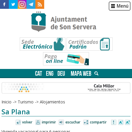
Menú
CAT
ENG
DEU
MAPA WEB
Inicio
->
Turismo
->
Alojamientos
Sa Plana
volver
imprimir
escuchar
compartir
Vivienda vacacional para 6 personas