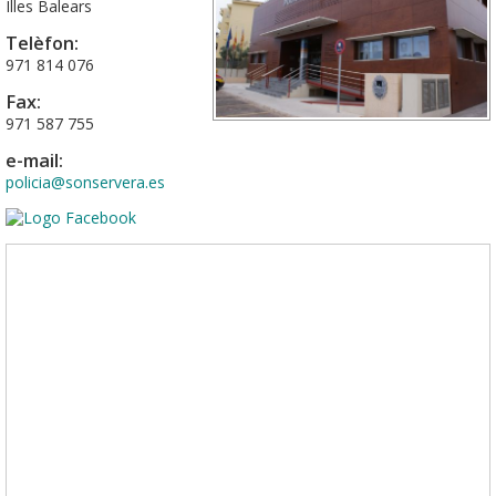
Illes Balears
Telèfon:
971 814 076
Fax:
971 587 755
e-mail:
policia@sonservera.es