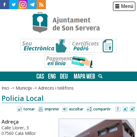
Menú
CAS
ENG
DEU
MAPA WEB
Inici
->
Municipi
->
Adreces i telèfons
Policia Local
tornar
imprimir
escoltar
compartir
Adreça
Calle Llorer, 3
07560 Cala Millor