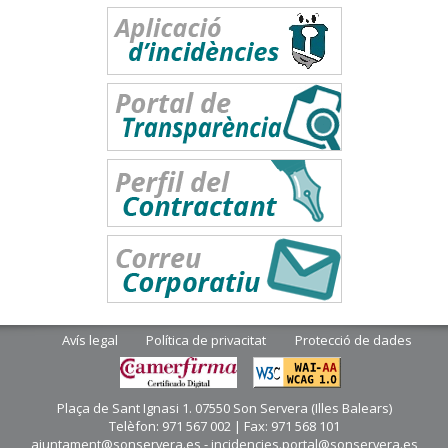
Avís legal
Política de privacitat
Protecció de dades
Plaça de Sant Ignasi 1. 07550 Son Servera (Illes Balears)
Telèfon: 971 567 002 | Fax: 971 568 101
ajuntament@sonservera.es - incidencies.portal@sonservera.es