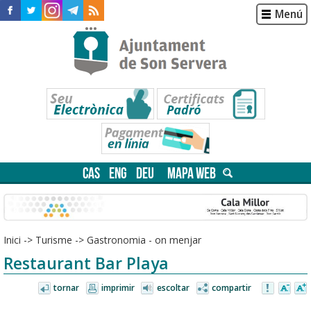
Menú
CAS
ENG
DEU
MAPA WEB
Inici
->
Turisme
->
Gastronomia - on menjar
Restaurant Bar Playa
tornar
imprimir
escoltar
compartir