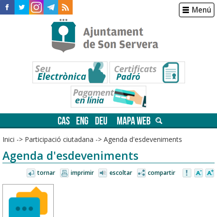
Menú
CAS
ENG
DEU
MAPA WEB
Inici
->
Participació ciutadana
->
Agenda d'esdeveniments
Agenda d'esdeveniments
tornar
imprimir
escoltar
compartir