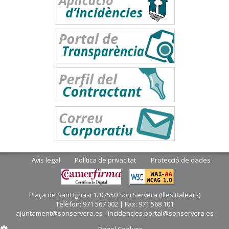
Avís legal
Política de privacitat
Protecció de dades
Plaça de Sant Ignasi 1. 07550 Son Servera (Illes Balears)
Telèfon: 971 567 002 | Fax: 971 568 101
ajuntament@sonservera.es - incidencies.portal@sonservera.es