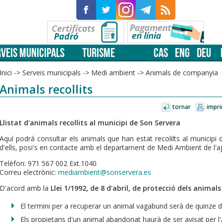
VEIS MUNICIPALS
TURISME
CAS
ENG
DEU
Inici
->
Serveis municipals
->
Medi ambient
->
Animals de companyia
Animals recollits
tornar
impri
Llistat d'animals recollits al municipi de Son Servera
Aquí podrá consultar els animals que han estat recolilts al municipi d
d'ells, posi's en contacte amb el departament de Medi Ambient de l'
Telèfon: 971 567 002 Ext.1040
Correu electrònic:
mediambient@sonservera.es
D'acord amb la
Llei 1/1992, de 8 d'abril, de protecció dels anima
El termini per a recuperar un animal vagabund serà de quinze die
Els propietaris d'un animal abandonat haurà de ser avisat per l