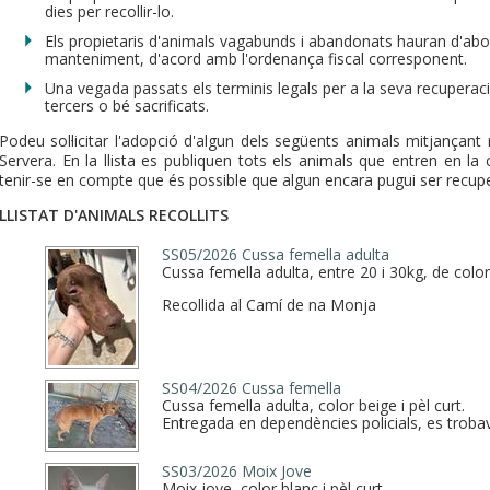
dies per recollir-lo.
Els propietaris d'animals vagabunds i abandonats hauran d'abo
manteniment, d'acord amb l'ordenança fiscal corresponent.
Una vegada passats els terminis legals per a la seva recuperaci
tercers o bé sacrificats.
Podeu sol·licitar l'adopció d'algun dels següents animals mitjançant
Servera. En la llista es publiquen tots els animals que entren en la
tenir-se en compte que és possible que algun encara pugui ser recupe
LLISTAT D'ANIMALS RECOLLITS
SS05/2026 Cussa femella adulta
Cussa femella adulta, entre 20 i 30kg, de color 
Recollida al Camí de na Monja
SS04/2026 Cussa femella
Cussa femella adulta, color beige i pèl curt.
Entregada en dependències policials, es trobava
SS03/2026 Moix Jove
Moix jove, color blanc i pèl curt