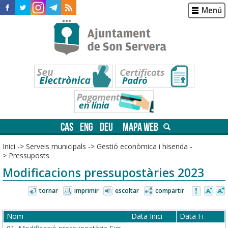
Menú
CAS
ENG
DEU
MAPA WEB
Inici
->
Serveis municipals
->
Gestió econòmica i hisenda
-
>
Pressuposts
Modificacions pressupostàries 2023
tornar
imprimir
escoltar
compartir
Nom
Data Inici
Data Fi