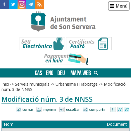
Menú
CAS
ENG
DEU
MAPA WEB
Inici
->
Serveis municipals
->
Urbanisme i Habitatge
->
Modificació
núm. 3 de NNSS
Modificació núm. 3 de NNSS
tornar
imprimir
escoltar
compartir
Nom
Document