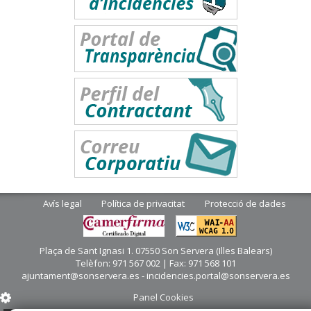
Avís legal
Política de privacitat
Protecció de dades
Plaça de Sant Ignasi 1. 07550 Son Servera (Illes Balears)
Telèfon: 971 567 002 | Fax: 971 568 101
ajuntament@sonservera.es - incidencies.portal@sonservera.es
Panel Cookies