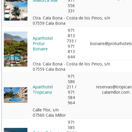
Mallorca Mar
971
556
331
Ctra. Cala Bona - Costa de los Pinos, s/n
07559 Cala Bona
971
813
Aparthotel
733 /
Protur
bonaire@proturhotel
971
Bonaire
813
644
Ctra. Cala Bona - Costa de los Pinos, s/n
07559 Cala Bona
971
586
Aparthotel
211 /
reservas@tropican
Tropicana
971
calamillor.com
584
964
Calle Flor, s/n
07560 Cala Millor
971
585