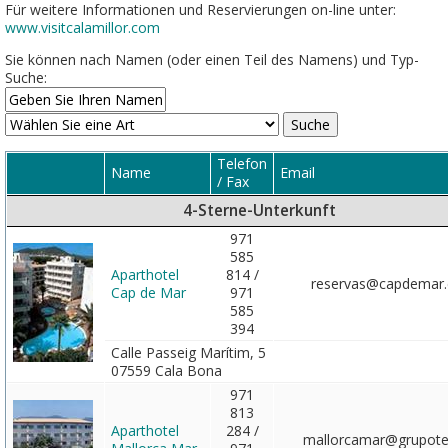
Für weitere Informationen und Reservierungen on-line unter:
www.visitcalamillor.com
Sie können nach Namen (oder einen Teil des Namens) und Typ-
Suche:
Telefon
Name
Email
/ Fax
4-Sterne-Unterkunft
971
585
Aparthotel
814 /
reservas@capdemar
Cap de Mar
971
585
394
Calle Passeig Marítim, 5
07559 Cala Bona
971
813
Aparthotel
284 /
mallorcamar@grupote