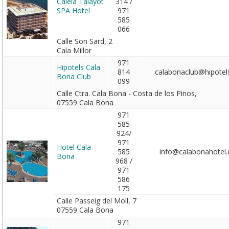
Caleia Talayot
314 /
SPA Hotel
971
585
066
Calle Son Sard, 2
Cala Millor
971
Hipotels Cala
814
calabonaclub@hipotel
Bona Club
099
Calle Ctra. Cala Bona - Costa de los Pinos,
07559 Cala Bona
971
585
924/
971
Hotel Cala
585
info@calabonahotel
Bona
968 /
971
586
175
Calle Passeig del Moll, 7
07559 Cala Bona
971