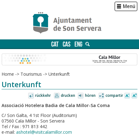
Menú
CAT
CAS
ENG
Home
->
Tourismus
->
Unterkunft
Unterkunft
rückkehr
drucken
hören
compartir
Associació Hotelera Badia de Cala Millor-Sa Coma
C/ Son Galta, 4 1st Floor (Auditorium)
07560 Cala Millor - Son Servera
Tel / Fax : 971 813 442
e-mail:
ashotel@visitcalamillor.com