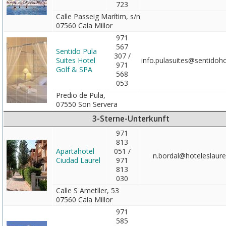
723
Calle Passeig Marítim, s/n
07560 Cala Millor
971
567
Sentido Pula
307 /
Suites Hotel
info.pulasuites@sentidoh
971
Golf & SPA
568
053
Predio de Pula,
07550 Son Servera
3-Sterne-Unterkunft
971
813
Apartahotel
051 /
n.bordal@hoteleslaur
Ciudad Laurel
971
813
030
Calle S Ametller, 53
07560 Cala Millor
971
585