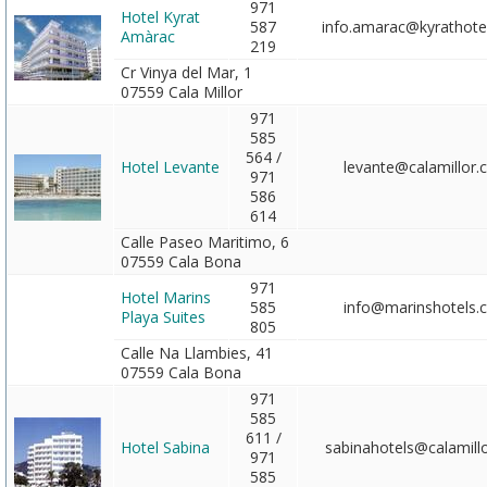
971
Hotel Kyrat
587
info.amarac@kyrathote
Amàrac
219
Cr Vinya del Mar, 1
07559 Cala Millor
971
585
564 /
Hotel Levante
levante@calamillor
971
586
614
Calle Paseo Maritimo, 6
07559 Cala Bona
971
Hotel Marins
585
info@marinshotels.
Playa Suites
805
Calle Na Llambies, 41
07559 Cala Bona
971
585
611 /
Hotel Sabina
sabinahotels@calamill
971
585