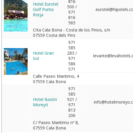
816
Hotel Eurotel
500 /
Golf Punta
eurotel@hipotels.
971
Rotja
816
565
Crta Cala Bona - Costa de los Pinos, s/n
07559 Costa dels Pins
971
585
Hotel Gran
283 /
levante@levahotels
Sol
971
586
571
Calle Paseo Maritimo, 4
07559 Cala Bona
971
585
Hotel Ilusión
921 /
info@hotelmoreyo.
Moreyó
971
813
206
C/ Paseo Maritimo nº 8,
07559 Cala Bona