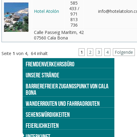
585
433 /
Hotel Atolón
info@hotelatolon.
971
813
736
Calle Passeig Marítim, 42
07560 Cala Bona
1
2
3
4
Folgende
Seite
1
von 4, 64 inhalt
FREMDENVERKEHRSBÜRO
UNSERE STRÄNDE
BARRIEREFREIER ZUGANGSPUNKT VON CALA
BONA
WANDERROUTEN UND FAHRRADROUTEN
SEHENSWÜRDIGKEITEN
FEIERLICHKEITEN
UNTERKUNFT